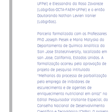
UFPel) e Elessandra da Rosa Zavareze
(Labgrãos-DCTA-FAEM-UFPel) e o então
Doutorando Nathan Levien Vanier
(Labgrãos).
Parceria formalizada com os Professores
PhD Joseph Pesek e Maria Matyska do
Departamento de Química Analítica da
San Jose StateUniversity, localizada em
san Jose, California, Estados Unidos. A
formalização ocorreu pela aprovação de
projeto de pesquisa intitulado
“Melhorias do processo de parboilização
pelo emprego de inibidores de
escurecimento e de agentes de
enriquecimento nutricional em arroz” no
Edital Pesquisador Visitante Especial, do
Conselho Nacional de Desenvolvimento
Científico e Tecnológico (CNPq). O projeto